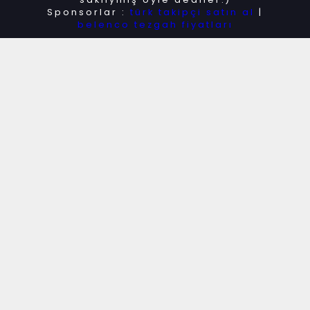
Sponsorlar :
türk takipçi satın al
|
belenco tezgah fiyatları