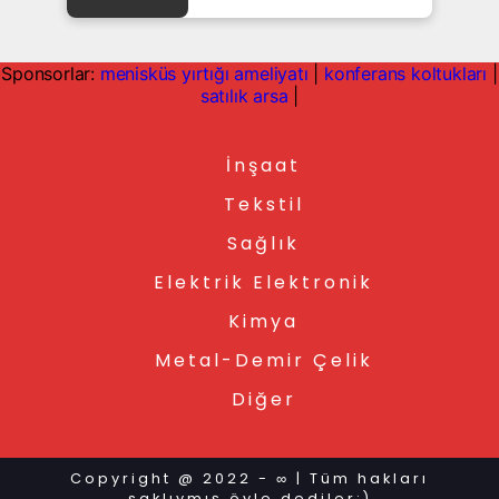
Sponsorlar:
menisküs yırtığı ameliyatı
|
konferans koltukları
|
satılık arsa
|
İnşaat
Tekstil
Sağlık
Elektrik Elektronik
Kimya
Metal-Demir Çelik
Diğer
Copyright @ 2022 - ∞ | Tüm hakları
saklıymış öyle dediler:)