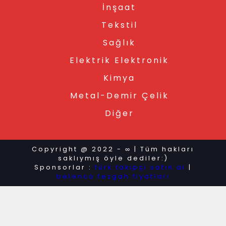
İnşaat
Tekstil
Sağlık
Elektrik Elektronik
Kimya
Metal-Demir Çelik
Diğer
Copyright @ 2022 - ∞ | Tüm hakları
saklıymış öyle dediler:)
Sponsorlar :
türk takipçi satın al
|
belenco tezgah fiyatları