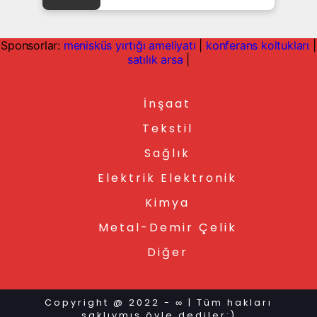
Sponsorlar:
menisküs yırtığı ameliyatı
|
konferans koltukları
|
satılık arsa
|
İnşaat
Tekstil
Sağlık
Elektrik Elektronik
Kimya
Metal-Demir Çelik
Diğer
Copyright @ 2022 - ∞ | Tüm hakları
saklıymış öyle dediler:)