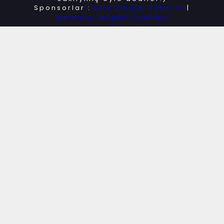
Sponsorlar :
türk takipçi satın al
|
belenco tezgah fiyatları