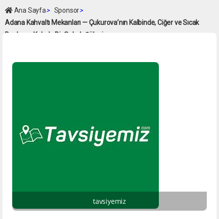
Ana Sayfa
>
Sponsor
>
Adana Kahvaltı Mekanları — Çukurova’nın Kalbinde, Ciğer ve Sıcak
Bazlama Kokulu Bir Sabah Şöleni
tavsiyemiz