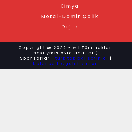
Kimya
Metal-Demir Çelik
Diğer
Copyright @ 2022 - ∞ | Tüm hakları
saklıymış öyle dediler:)
Sponsorlar :
türk takipçi satın al
|
belenco tezgah fiyatları