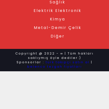
Sağlık
Elektrik Elektronik
Kimya
Metal-Demir Çelik
Diğer
Copyright @ 2022 - ∞ | Tüm hakları
saklıymış öyle dediler:)
Sponsorlar :
türk takipçi satın al
|
belenco tezgah fiyatları