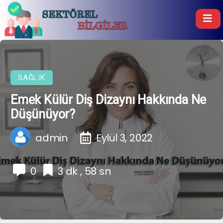
SAĞLIK
Emek Külür Diş Dizaynı Hakkında Ne
Düşünüyor?
admin
Eylül 3, 2022
0
3 dk , 58 sn