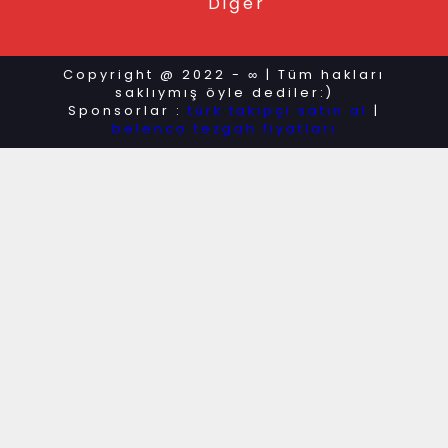
Diğer
Copyright @ 2022 - ∞ | Tüm hakları
saklıymış öyle dediler:)
Sponsorlar :
türk takipçi satın al
|
belenco tezgah fiyatları