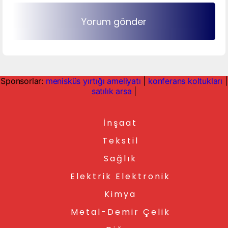
Sponsorlar:
menisküs yırtığı ameliyatı
|
konferans koltukları
|
satılık arsa
|
İnşaat
Tekstil
Sağlık
Elektrik Elektronik
Kimya
Metal-Demir Çelik