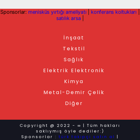
Sponsorlar:
menisküs yırtığı ameliyatı
|
konferans koltukları
|
satılık arsa
|
İnşaat
Tekstil
Sağlık
Elektrik Elektronik
Kimya
Metal-Demir Çelik
Diğer
Copyright @ 2022 - ∞ | Tüm hakları
saklıymış öyle dediler:)
Sponsorlar :
türk takipçi satın al
|