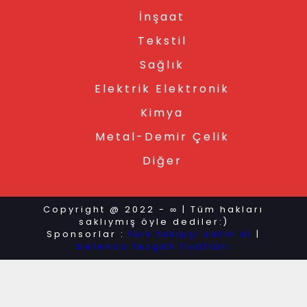
İnşaat
Tekstil
Sağlık
Elektrik Elektronik
Kimya
Metal-Demir Çelik
Diğer
Copyright @ 2022 - ∞ | Tüm hakları
saklıymış öyle dediler:)
Sponsorlar :
türk takipçi satın al
|
belenco tezgah fiyatları