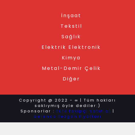
İnşaat
Tekstil
Sağlık
Elektrik Elektronik
Kimya
Metal-Demir Çelik
Diğer
Copyright @ 2022 - ∞ | Tüm hakları
saklıymış öyle dediler:)
Sponsorlar :
türk takipçi satın al
|
belenco tezgah fiyatları