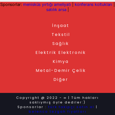
Sponsorlar:
menisküs yırtığı ameliyatı
|
konferans koltukları
|
satılık arsa
|
İnşaat
Tekstil
Sağlık
Elektrik Elektronik
Kimya
Metal-Demir Çelik
Diğer
Copyright @ 2022 - ∞ | Tüm hakları
saklıymış öyle dediler:)
Sponsorlar :
türk takipçi satın al
|
belenco tezgah fiyatları