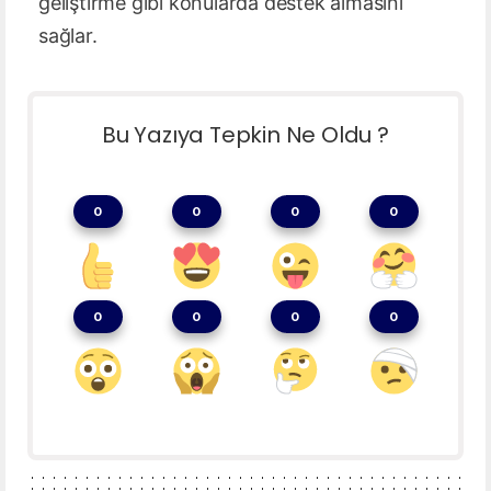
geliştirme gibi konularda destek almasını
sağlar.
Bu Yazıya Tepkin Ne Oldu ?
0
0
0
0
0
0
0
0