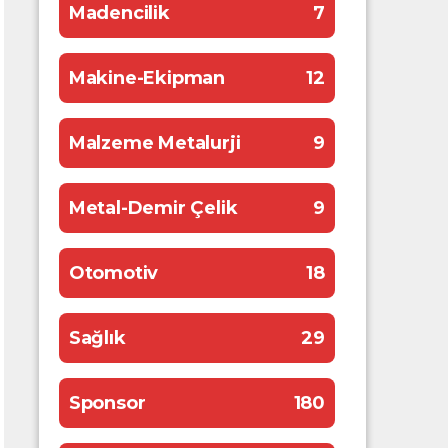
Madencilik
7
Makine-Ekipman
12
Malzeme Metalurji
9
Metal-Demir Çelik
9
Otomotiv
18
Sağlık
29
Sponsor
180