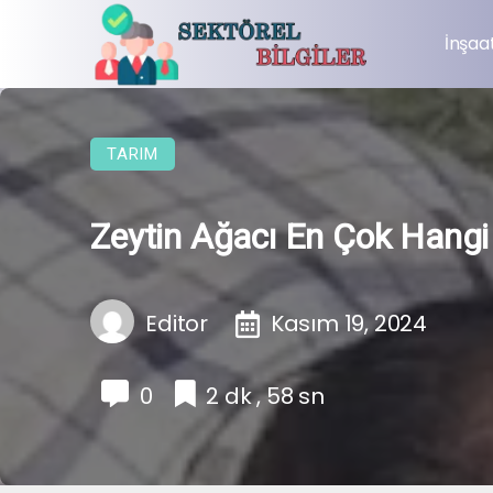
İnşaa
TARIM
Zeytin Ağacı En Çok Hangi
Editor
Kasım 19, 2024
0
2 dk , 58 sn