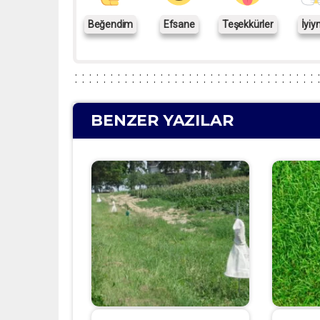
Beğendim
Efsane
Teşekkürler
İyiy
BENZER YAZILAR