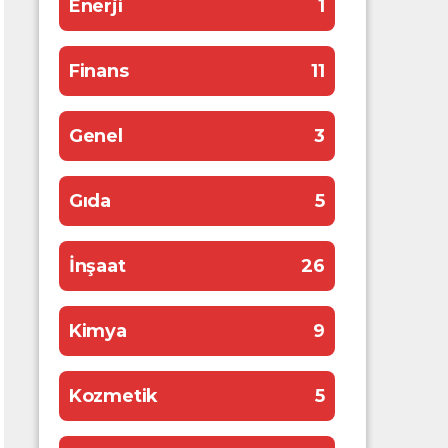
Enerji
1
Finans
11
Genel
3
Gıda
5
İnşaat
26
Kimya
9
Kozmetik
5