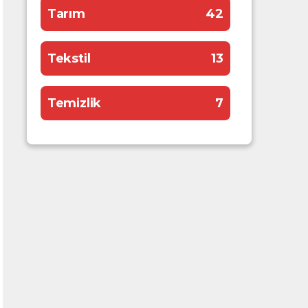
Tarım
42
Tekstil
13
Temizlik
7