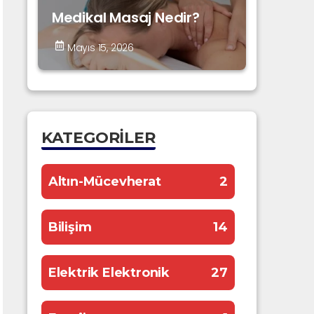
Medikal Masaj Nedir?
Mayıs 15, 2026
KATEGORILER
Altın-Mücevherat
2
Bilişim
14
Elektrik Elektronik
27