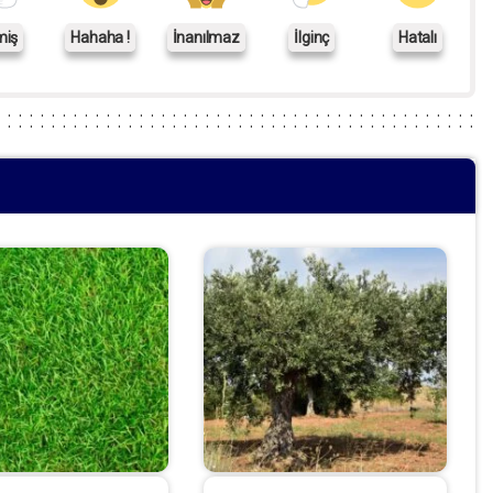
miş
Hahaha !
İnanılmaz
İlginç
Hatalı