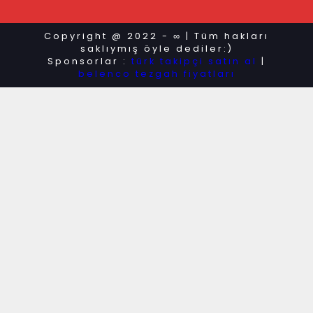
Copyright @ 2022 - ∞ | Tüm hakları
saklıymış öyle dediler:)
Sponsorlar :
türk takipçi satın al
|
belenco tezgah fiyatları