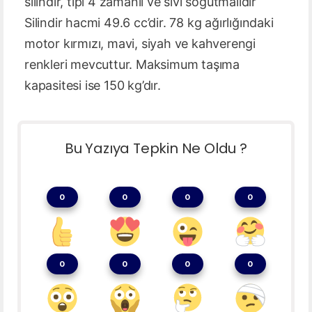
silindir, tipi 4 zamanlı ve sıvı soğutmalıdır
Silindir hacmi 49.6 cc’dir. 78 kg ağırlığındaki
motor kırmızı, mavi, siyah ve kahverengi
renkleri mevcuttur. Maksimum taşıma
kapasitesi ise 150 kg’dır.
Bu Yazıya Tepkin Ne Oldu ?
0
0
0
0
0
0
0
0